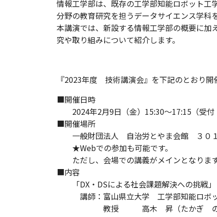
情報工学部は、既存の工学部知能ロボット工
分野の教育研究を担うデータサイエンス学科
本講演では、新設する情報工学部の概要に加え
究や取り組みについて紹介します。
『2023年度 技術講演会』を下記のとおり開
■開催日時
2024年2月9日（金）15:30～17:15（受付：
■開催場所
一般財団法人 自治労とやま会館 ３０
★Webでの参加も可能です。
ただし、会場での講義がメインとなります
■内容
「DX・DSによる社会課題解決への挑戦」
講師：富山県立大学 工学部知能ロボッ
教授 高木 昇（たかぎ のぼ