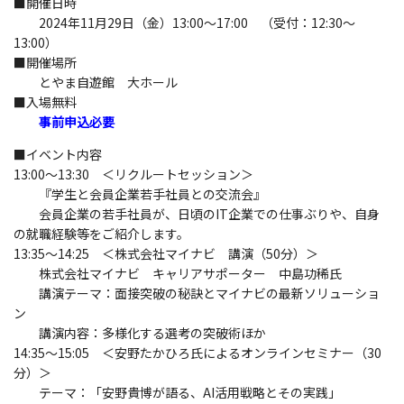
■開催日時
2024年11月29日（金）13:00～17:00 （受付：12:30～
13:00）
■開催場所
とやま自遊館 大ホール
■入場無料
事前申込必要
■イベント内容
13:00～13:30 ＜リクルートセッション＞
『学生と会員企業若手社員との交流会』
会員企業の若手社員が、日頃のIT企業での仕事ぶりや、自身
の就職経験等をご紹介します。
13:35～14:25 ＜株式会社マイナビ 講演（50分）＞
株式会社マイナビ キャリアサポーター 中島功稀氏
講演テーマ：面接突破の秘訣とマイナビの最新ソリューショ
ン
講演内容：多様化する選考の突破術ほか
14:35～15:05 ＜安野たかひろ氏によるオンラインセミナー（30
分）＞
テーマ：「安野貴博が語る、AI活用戦略とその実践」