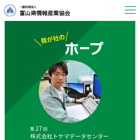
一般社団法人
富山県情報産業協会
27
第
回
株式会社トヤマデータセンター