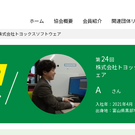
ホーム
協会概要
会員紹介
関連団体
株式会社トヨックスソフトウェア
24
第
回
株式会社トヨッ
ェア
A
さん
入社年：
2021年4月
出身地：
富山県黒部